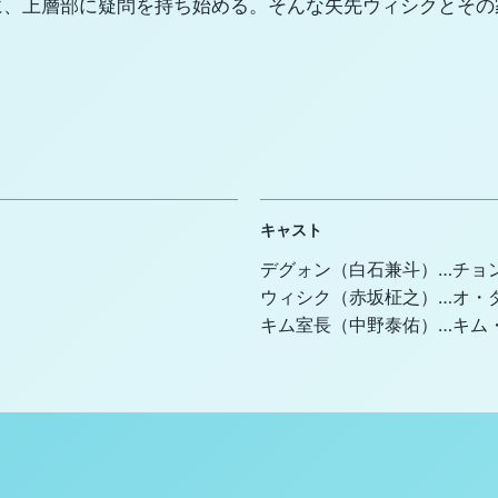
に、上層部に疑問を持ち始める。そんな矢先ウィシクとその
キャスト
デグォン（白石兼斗）…チョ
ウィシク（赤坂柾之）…オ・
キム室長（中野泰佑）…キム