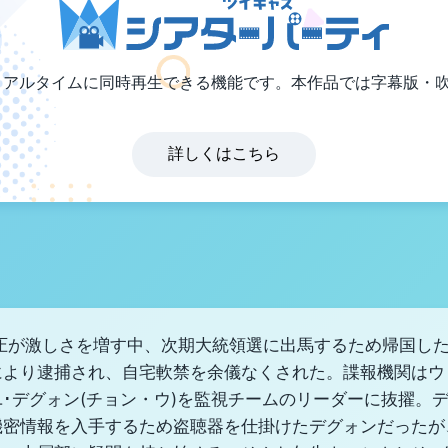
リアルタイムに同時再生できる機能です。本作品では字幕版・
詳しくはこちら
弾圧が激しさを増す中、次期大統領選に出馬するため帰国した
により逮捕され、自宅軟禁を余儀なくされた。諜報機関はウ
･デグォン(チョン・ウ)を監視チームのリーダーに抜擢。
機密情報を入手するため盗聴器を仕掛けたデグォンだったが