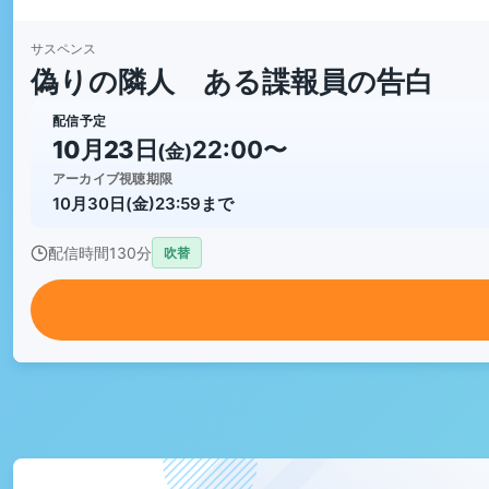
サスペンス
偽りの隣人 ある諜報員の告白
配信予定
10月23日
22:00〜
(金)
アーカイブ視聴期限
10月30日(金)23:59まで
配信時間
130分
吹替