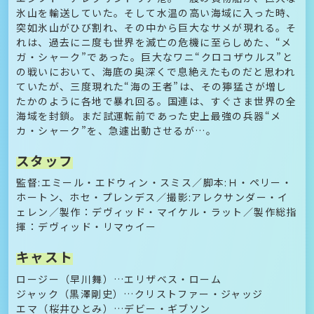
氷山を輸送していた。そして水温の高い海域に入った時、
突如氷山がひび割れ、その中から巨大なサメが現れる。そ
れは、過去にニ度も世界を滅亡の危機に至らしめた、“メ
ガ・シャーク”であった。巨大なワニ“クロコザウルス”と
の戦いにおいて、海底の奥深くで息絶えたものだと思われ
ていたが、三度現れた“海の王者”は、その獰猛さが増し
たかのように各地で暴れ回る。国連は、すぐさま世界の全
海域を封鎖。まだ試運転前であった史上最強の兵器“メ
カ・シャーク”を、急遽出動させるが…。
スタッフ
監督:エミール・エドウィン・スミス／脚本:Ｈ・ペリー・
ホートン、ホセ・プレンデス／撮影:アレクサンダー・イ
ェレン／製作：デヴィッド・マイケル・ラット／製作総指
揮：デヴィッド・リマゥイー
キャスト
ロージー（早川舞）…エリザベス・ローム
ジャック（黒澤剛史）…クリストファー・ジャッジ
エマ（桜井ひとみ）…デビー・ギブソン