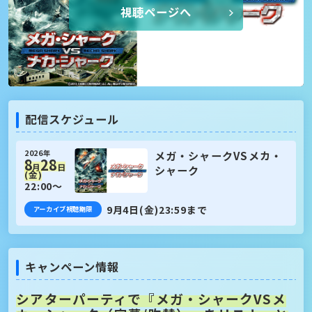
視聴ページへ
配信スケジュール
メガ・シャークVSメカ・
2026年
8
28
月
日
シャーク
(金)
22:00〜
9月4日(金)23:59まで
アーカイブ視聴期限
キャンペーン情報
シアターパーティで『メガ・シャークVSメ