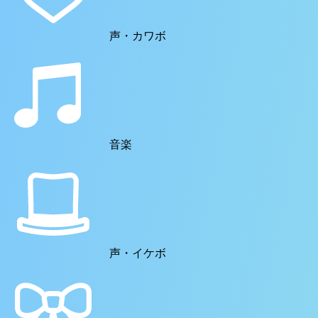
声・カワボ
音楽
声・イケボ