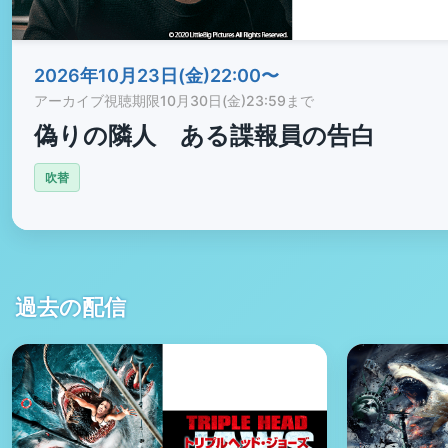
2026年10月23日(金)22:00〜
アーカイブ視聴期限
10月30日(金)23:59まで
偽りの隣人 ある諜報員の告白
吹替
過去の配信